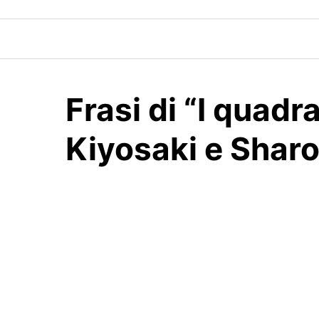
Skip
to
content
Frasi di “I quadr
Kiyosaki e Sharo