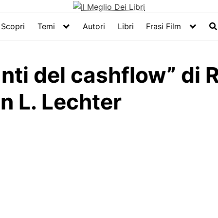
Scopri
Temi
Autori
Libri
Frasi Film
anti del cashflow” di 
n L. Lechter