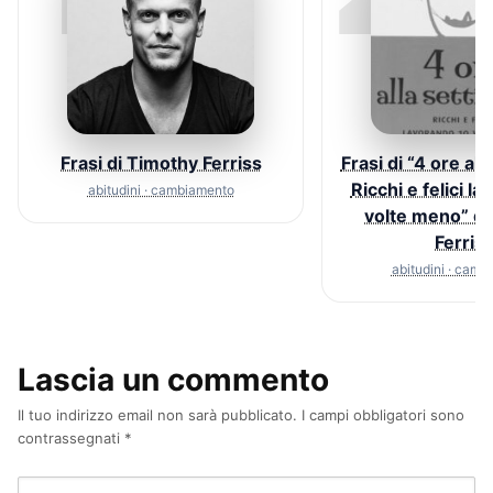
Frasi di Timothy Ferriss
Frasi di “4 ore all
Ricchi e felici l
abitudini · cambiamento
volte meno” di
Ferris
abitudini · cam
Lascia un commento
Il tuo indirizzo email non sarà pubblicato.
I campi obbligatori sono
contrassegnati
*