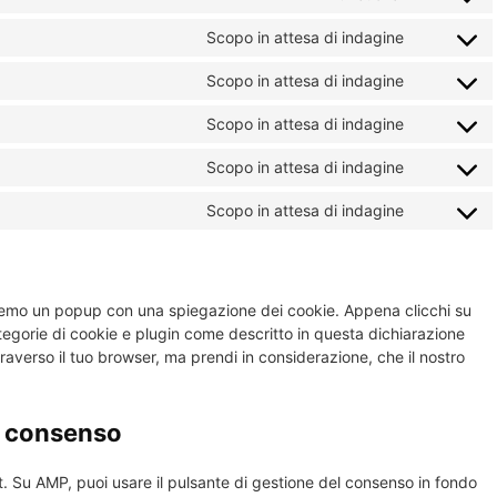
Consent
services
service
signal
to
Scopo in attesa di indagine
google-
Consent
service
analytics
to
Scopo in attesa di indagine
litespee
Consent
service
to
Scopo in attesa di indagine
google-
Consent
service
fonts
to
Scopo in attesa di indagine
youtube
Consent
service
to
Scopo in attesa di indagine
faceboo
Consent
service
to
whatsap
service
varie
reremo un popup con una spiegazione dei cookie. Appena clicchi su
ategorie di cookie e plugin come descritto in questa dichiarazione
ttraverso il tuo browser, ma prendi in considerazione, che il nostro
di consenso
t. Su AMP, puoi usare il pulsante di gestione del consenso in fondo