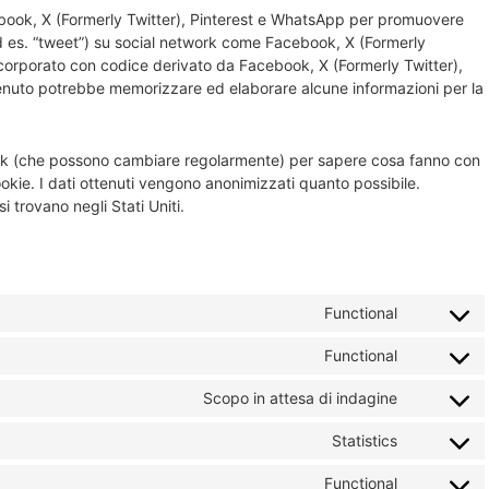
ebook, X (Formerly Twitter), Pinterest e WhatsApp per promuovere
ad es. “tweet”) su social network come Facebook, X (Formerly
corporato con codice derivato da Facebook, X (Formerly Twitter),
enuto potrebbe memorizzare ed elaborare alcune informazioni per la
twork (che possono cambiare regolarmente) per sapere cosa fanno con
okie. I dati ottenuti vengono anonimizzati quanto possibile.
 trovano negli Stati Uniti.
Functional
Consent
to
Functional
Consent
service
to
Scopo in attesa di indagine
wordpre
Consent
service
to
Statistics
google-
Consent
service
various-
to
Functional
one-