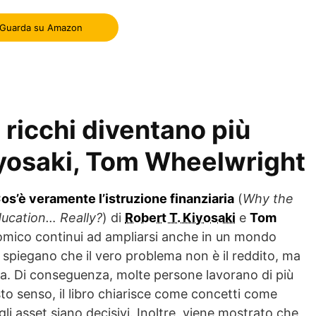
Guarda su Amazon
 ricchi diventano più
Kiyosaki, Tom Wheelwright
Cos’è veramente l’istruzione finanziaria
(
Why the
ducation… Really?
) di
Robert T. Kiyosaki
e
Tom
nomico continui ad ampliarsi anche in un mondo
ri spiegano che il vero problema non è il reddito, ma
ata. Di conseguenza, molte persone lavorano di più
sto senso, il libro chiarisce come concetti come
li asset siano decisivi. Inoltre, viene mostrato che