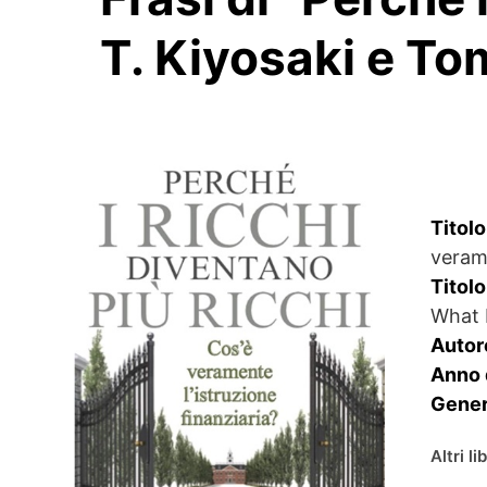
T. Kiyosaki e T
Titolo
verame
Titolo
What 
Autor
Anno 
Gener
Altri li