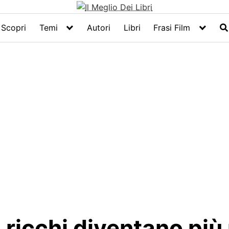
Scopri
Temi
Autori
Libri
Frasi Film
i ricchi diventano più