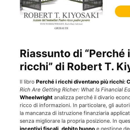
Riassunto di “Perché i
ricchi” di Robert T. 
Il libro
Perché i ricchi diventano più ricchi: 
Rich Are Getting Richer: What Is Financial E
Wheelwright
analizza perché il divario eco
ricco di informazioni. In particolare, gli auto
la mancanza di istruzione finanziaria applic
senza migliorare la propria posizione. In que
incentivi fiscali
,
debito buono
e gestione deg