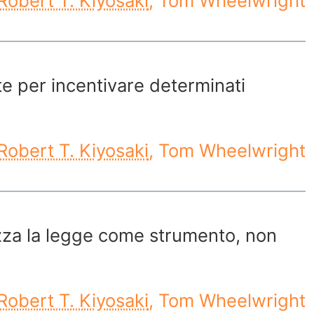
Robert T. Kiyosaki
, Tom Wheelwright
te per incentivare determinati
Robert T. Kiyosaki
, Tom Wheelwright
lizza la legge come strumento, non
Robert T. Kiyosaki
, Tom Wheelwright