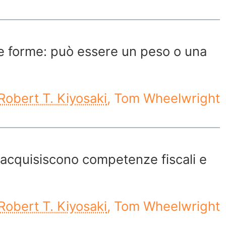
 le forme: può essere un peso o una
Robert T. Kiyosaki
, Tom Wheelwright
 acquisiscono competenze fiscali e
Robert T. Kiyosaki
, Tom Wheelwright