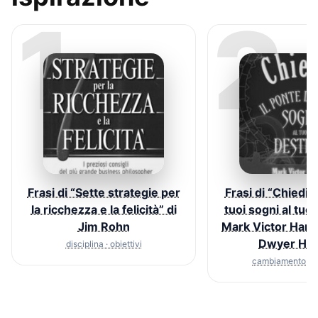
1
2
Frasi di “Sette strategie per
Frasi di “Chiedi! 
la ricchezza e la felicità” di
tuoi sogni al tuo 
Jim Rohn
Mark Victor Hans
Dwyer Ha
disciplina · obiettivi
cambiamento · c