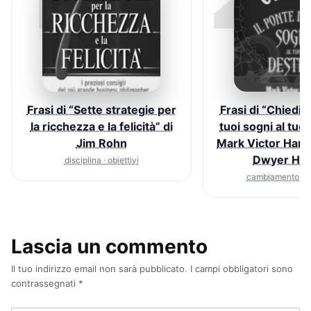
Frasi di “Sette strategie per
Frasi di “Chiedi! 
la ricchezza e la felicità” di
tuoi sogni al tuo 
Jim Rohn
Mark Victor Hans
Dwyer Ha
disciplina · obiettivi
cambiamento · c
Lascia un commento
Il tuo indirizzo email non sarà pubblicato.
I campi obbligatori sono
contrassegnati
*