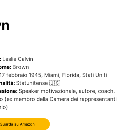
wn
:
Leslie Calvin
ome:
Brown
17 febbraio 1945, Miami, Florida, Stati Uniti
nalità:
Statunitense 🇺🇸
ssione:
Speaker motivazionale, autore, coach,
ico (ex membro della Camera dei rappresentanti
hio)
Guarda su Amazon