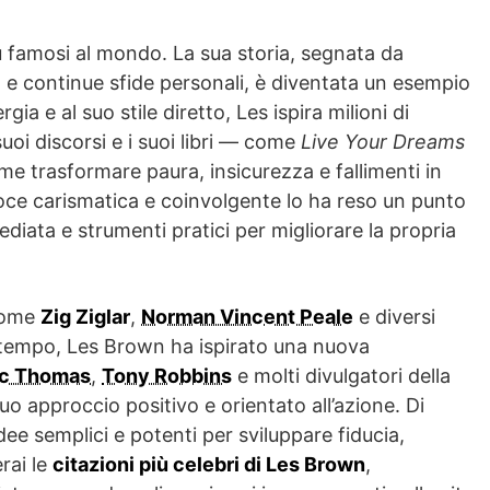
ù famosi al mondo. La sua storia, segnata da
e continue sfide personali, è diventata un esempio
ia e al suo stile diretto, Les ispira milioni di
suoi discorsi e i suoi libri — come
Live Your Dreams
 trasformare paura, insicurezza e fallimenti in
 voce carismatica e coinvolgente lo ha reso un punto
diata e strumenti pratici per migliorare la propria
 come
Zig Ziglar
,
Norman Vincent Peale
e diversi
 tempo, Les Brown ha ispirato una nuova
ic Thomas
,
Tony Robbins
e molti divulgatori della
o approccio positivo e orientato all’azione. Di
ee semplici e potenti per sviluppare fiducia,
rai le
citazioni più celebri di Les Brown
,