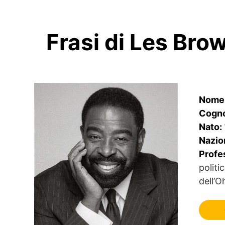
Frasi di Les Bro
Nome
Cogn
Nato:
Nazio
Profe
polit
dell’O