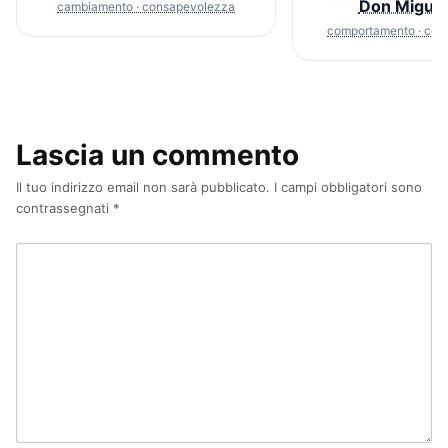
Don Miguel
cambiamento · consapevolezza
comportamento · con
Lascia un commento
Il tuo indirizzo email non sarà pubblicato.
I campi obbligatori sono
contrassegnati
*