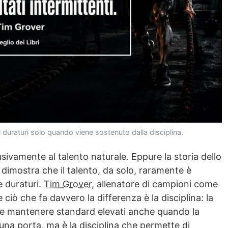
ati duraturi solo quando viene sostenuto dalla disciplina.
sivamente al talento naturale. Eppure la storia dello
 dimostra che il talento, da solo, raramente è
e duraturi.
Tim Grover
, allenatore di campioni come
iò che fa davvero la differenza è la disciplina: la
si e mantenere standard elevati anche quando la
 una porta, ma è la disciplina che permette di