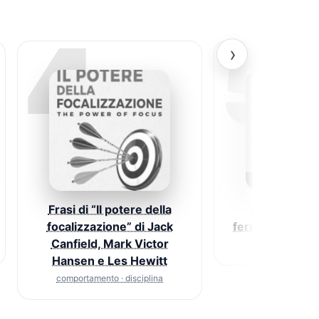
4
5
›
Frasi di “Il potere della
Frasi di “Ni
focalizzazione” di Jack
fermarti” di Da
Canfield, Mark Victor
coraggio · di
Hansen e Les Hewitt
comportamento · disciplina