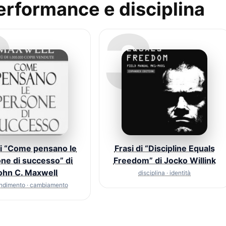
Performance e disciplina
2
3
di “Come pensano le
Frasi di “Discipline Equals
ne di successo” di
Freedom” di Jocko Willink
ohn C. Maxwell
disciplina · identità
ndimento · cambiamento