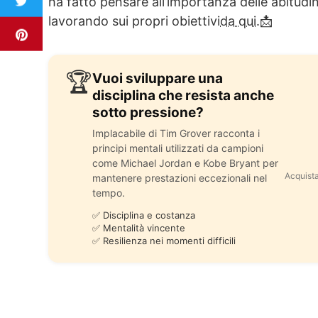
ha fatto pensare all’importanza delle abitudin
lavorando sui propri obiettivi
da qui.
📩
🏆
Vuoi sviluppare una
disciplina che resista anche
sotto pressione?
Implacabile di Tim Grover racconta i
principi mentali utilizzati da campioni
come Michael Jordan e Kobe Bryant per
Acquista
mantenere prestazioni eccezionali nel
tempo.
✅ Disciplina e costanza
✅ Mentalità vincente
✅ Resilienza nei momenti difficili