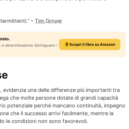
ntermittenti.” –
Tim Grover
leto.
Scopri il libro su Amazon
e e determinazione distinguano i
se
e
, evidenzia una delle differenze più importanti tra
ega che molte persone dotate di grandi capacità
prio potenziale perché mancano continuità, impegno
sione che il successo arrivi facilmente, mentre la
o le condizioni non sono favorevoli.