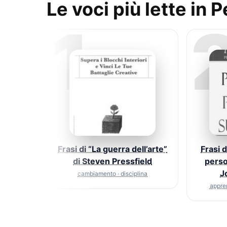
Le voci più lette in 
1
Frasi di “La guerra dell’arte”
Frasi 
di Steven Pressfield
perso
J
cambiamento · disciplina
appre