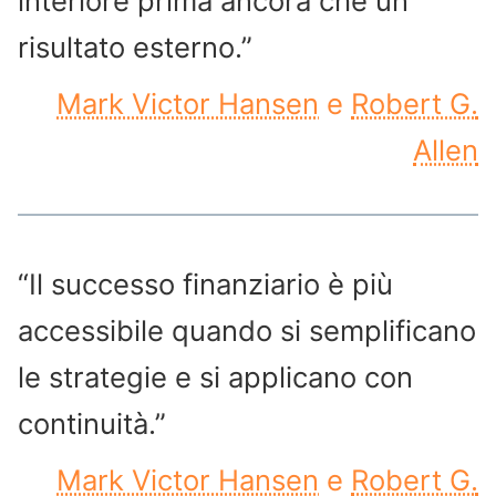
interiore prima ancora che un
risultato esterno.”
Mark Victor Hansen
e
Robert G.
Allen
“Il successo finanziario è più
accessibile quando si semplificano
le strategie e si applicano con
continuità.”
Mark Victor Hansen
e
Robert G.