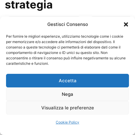
strategia
1
2
Gestisci Consenso
Per fornire le migliori esperienze, utilizziamo tecnologie come i cookie
per memorizzare e/o accedere alle informazioni del dispositivo. Il
consenso a queste tecnologie ci permetterà di elaborare dati come il
comportamento di navigazione o ID unici su questo sito. Non
acconsentire o ritirare il consenso può influire negativamente su alcune
caratteristiche e funzioni.
Accetta
Frasi di Timothy Ferriss
Frasi di “4 ore all
Nega
Ricchi e felici l
abitudini · cambiamento
volte meno” di
Visualizza le preferenze
Ferris
abitudini · cam
Cookie Policy