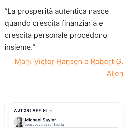
“La prosperità autentica nasce
quando crescita finanziaria e
crescita personale procedono
insieme.”
Mark Victor Hansen
e
Robert G.
Allen
AUTORI AFFINI
Michael Saylor
consapevolezza · libertà