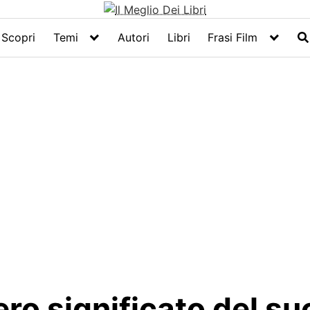
Scopri
Temi
Autori
Libri
Frasi Film
vero significato del s