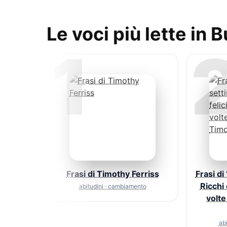
Le voci più lette in 
1
Frasi di Timothy Ferriss
Frasi di
Ricchi 
abitudini · cambiamento
volt
ab