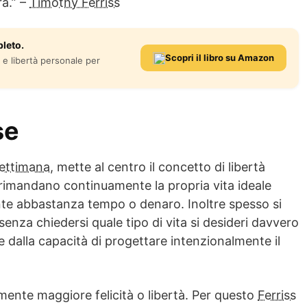
ra.” –
Timothy Ferriss
leto.
Scopri il libro su Amazon
e libertà personale per
se
settimana
, mette al centro il concetto di libertà
imandano continuamente la propria vita ideale
nte abbastanza tempo o denaro. Inoltre spesso si
senza chiedersi quale tipo di vita si desideri davvero
e dalla capacità di progettare intenzionalmente il
ente maggiore felicità o libertà. Per questo
Ferriss