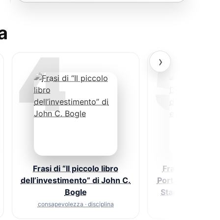
a
4
5
›
Frasi di “Il piccolo libro
Frasi di “Il Mili
dell’investimento” di John C.
Porta Accanto” 
Bogle
Stanley e Willi
consapevolezza · disciplina
abitudini · cons