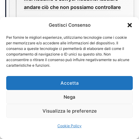
andare ciò che non possiamo controllare
Robert T. Kiyosaki e la conoscenza che
Gestisci Consenso
migliora le decisioni finanziarie
Per fornire le migliori esperienze, utilizziamo tecnologie come i cookie
per memorizzare e/o accedere alle informazioni del dispositivo. Il
consenso a queste tecnologie ci permetterà di elaborare dati come il
Jocko Willink e la disciplina che rende davvero
comportamento di navigazione o ID unici su questo sito. Non
liberi
acconsentire o ritirare il consenso può influire negativamente su alcune
caratteristiche e funzioni.
Accetta
Le voci più lette in
Nega
Salute nutrizione e
Visualizza le preferenze
longevità
Cookie Policy