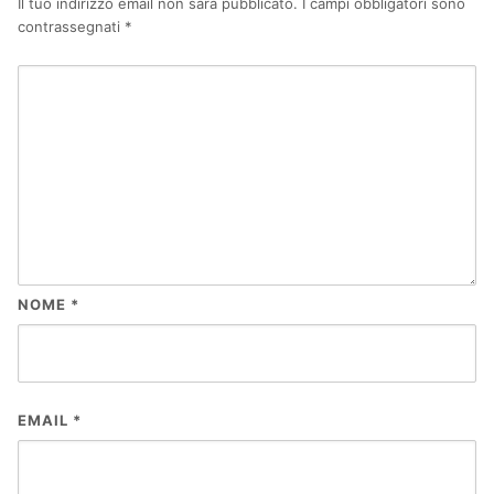
Il tuo indirizzo email non sarà pubblicato.
I campi obbligatori sono
contrassegnati
*
NOME
*
EMAIL
*