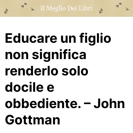
Skip
to
content
Educare un figlio
non significa
renderlo solo
docile e
obbediente. – John
Gottman