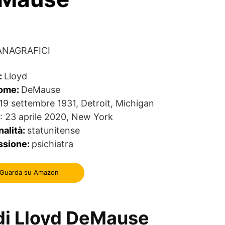
ANAGRAFICI
:
Lloyd
ome:
DeMause
19 settembre 1931, Detroit, Michigan
o
: 23 aprile 2020, New York
nalità:
statunitense
ssione:
psichiatra
Guarda su Amazon
i di Lloyd DeMause