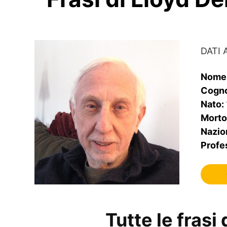
DATI 
Nome
Cogn
Nato:
Mort
Nazio
Profe
Tutte le fras