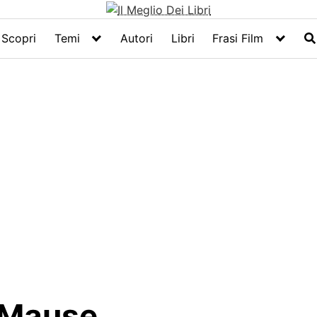
Scopri
Temi
Autori
Libri
Frasi Film
DeMause