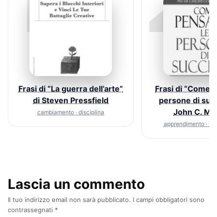
1
2
Frasi di “La guerra dell’arte”
Frasi di “Come 
di Steven Pressfield
persone di suc
John C. Ma
cambiamento · disciplina
apprendimento · c
Lascia un commento
Il tuo indirizzo email non sarà pubblicato.
I campi obbligatori sono
contrassegnati
*