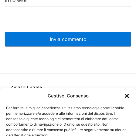
SITO WEB
Avviso Legale
Gestisci Consenso
Informativa sulla Privacy
Cookie
Per fornire le migliori esperienze, utilizziamo tecnologie come i cookie
per memorizzare e/o accedere alle informazioni del dispositivo. Il
Contatto
consenso a queste tecnologie ci permetterà di elaborare dati come il
comportamento di navigazione o ID unici su questo sito. Non
Cookie Policy (UE)
acconsentire o ritirare il consenso può influire negativamente su alcune
caratteristiche e funzioni.