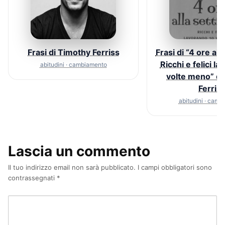
Frasi di Timothy Ferriss
Frasi di “4 ore all
Ricchi e felici l
abitudini · cambiamento
volte meno” di
Ferris
abitudini · cam
Lascia un commento
Il tuo indirizzo email non sarà pubblicato.
I campi obbligatori sono
contrassegnati
*