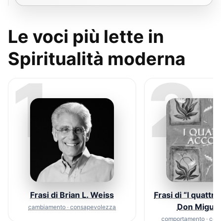
Le voci più lette in
Spiritualità moderna
1
2
Frasi di Brian L. Weiss
Frasi di “I quattro
Don Miguel
cambiamento · consapevolezza
comportamento · con