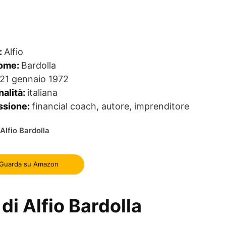
:
Alfio
ome:
Bardolla
21 gennaio 1972
nalità:
italiana
ssione:
financial coach, autore, imprenditore
i Alfio Bardolla
Guarda su Amazon
 di Alfio Bardolla