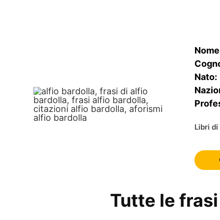
Nome
Cogn
Nato:
Nazio
Profe
Libri d
Tutte le frasi