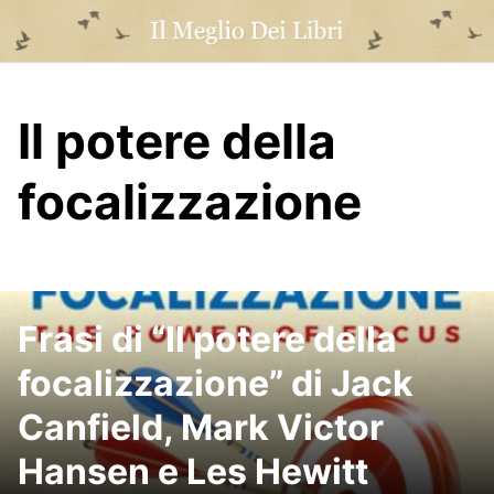
Skip
to
content
Il potere della
focalizzazione
Frasi di “Il potere della
focalizzazione” di Jack
Canfield, Mark Victor
Hansen e Les Hewitt