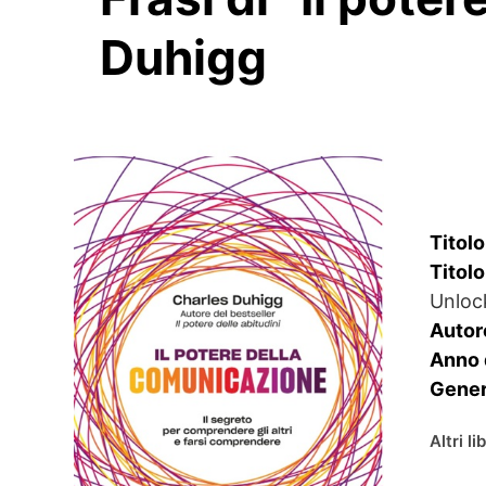
Duhigg
Titolo
Titolo
Unloc
Autor
Anno 
Gener
Altri l