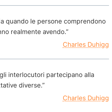
izia quando le persone comprendono
anno realmente avendo.”
Charles Duhigg
li interlocutori partecipano alla
ative diverse.”
Charles Duhigg