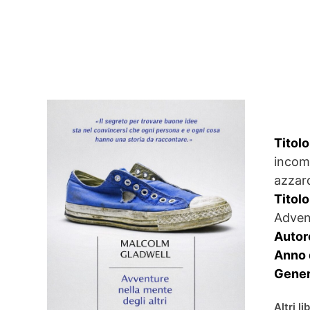
Titolo
incomp
azzar
Titolo
Adven
Autor
Anno 
Gener
Altri l