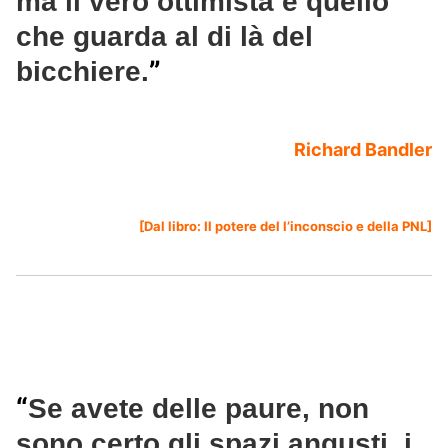
ma il vero ottimista è quello
che guarda al di là del
”
bicchiere.
Richard Bandler
[Dal libro:
Il potere del l’inconscio e della PNL
]
“
Se avete delle paure, non
sono certo gli spazi angusti, i