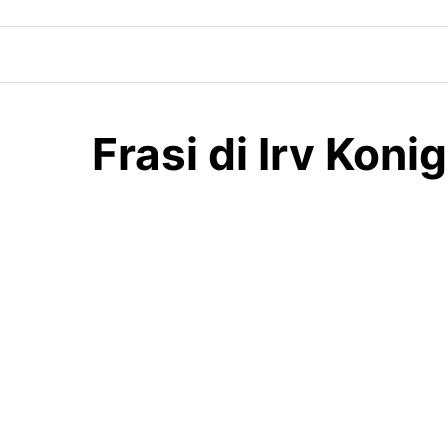
Skip
to
content
Frasi di Irv Koni