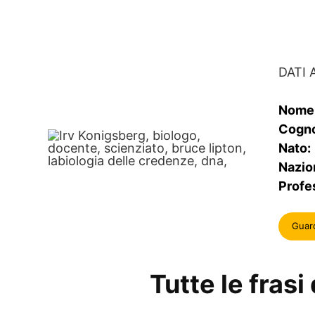
DATI 
Nome
Cogn
Nato:
Nazion
Profe
Guar
Tutte le frasi