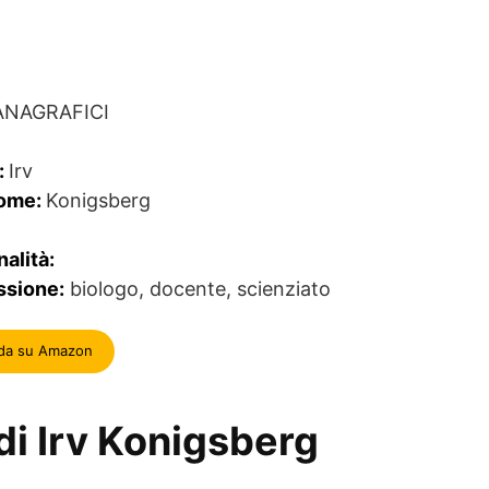
ANAGRAFICI
:
Irv
ome:
Konigsberg
alità:
ssione:
biologo, docente, scienziato
da su Amazon
 di Irv Konigsberg