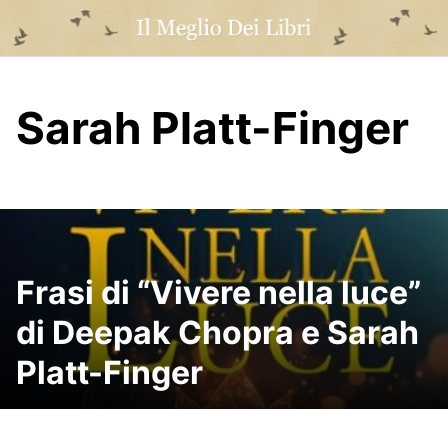
Skip
to
content
Sarah Platt-Finger
Frasi di “Vivere nella luce”
di Deepak Chopra e Sarah
Platt-Finger