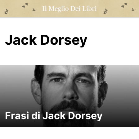
Skip
to
content
Jack Dorsey
Frasi di Jack Dorsey