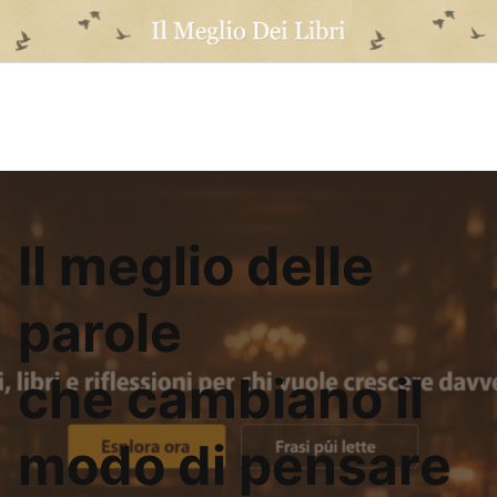
Skip
to
content
Il meglio delle
parole
che cambiano il
modo di pensare