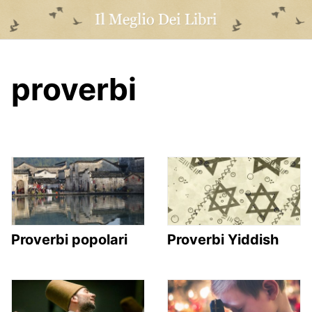
Skip
to
content
proverbi
Proverbi popolari
Proverbi Yiddish