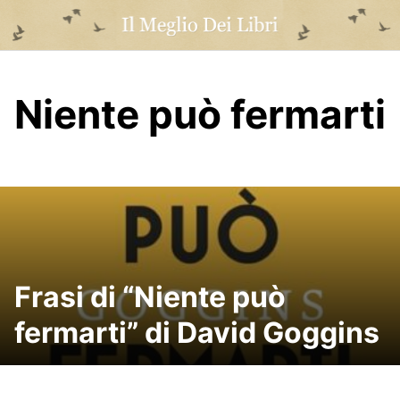
Skip
to
content
Niente può fermarti
Frasi di “Niente può
fermarti” di David Goggins