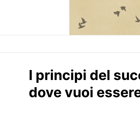
Skip
to
content
I principi del s
dove vuoi esser