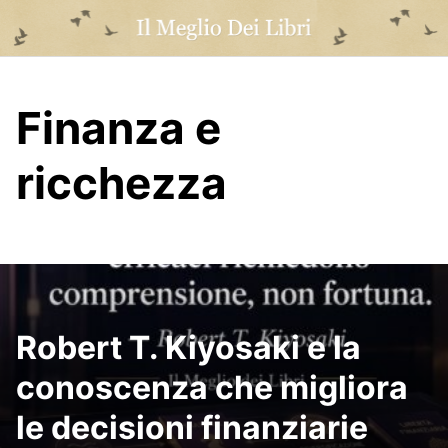
Skip
to
content
Finanza e
ricchezza
Robert T. Kiyosaki e la
conoscenza che migliora
le decisioni finanziarie