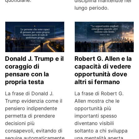
quotidiane.
disciplina mantenute nel
lungo periodo.
Donald J. Trump e il
Robert G. Allen e la
coraggio di
capacità di vedere
pensare con la
opportunità dove
propria testa
altri si fermano
La frase di Donald J.
La frase di Robert G.
Trump evidenzia come il
Allen mostra che le
pensiero indipendente
opportunità più
permetta di prendere
importanti spesso
decisioni più
diventano visibili
consapevoli, evitando di
soltanto a chi sviluppa
seguire automaticamente
una mentalità aperta,